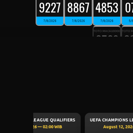
9227
8867
4853
0
7/8/2026
7/8/2026
7/8/2026
5/
TOTO MACAU0000
TOTO 
6529
6
7/8/2026
7/
UEFA CHAMPIONS LEAGUE QUALIFIERS
August 11, 2026 — 22:59 WIB