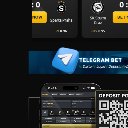
0 : 0
Previous
BET NOW
Union Saint-
Bodo Glimt
Gilloise
0.75
0.82
-0.75
1.00
TELEGRAM BET
Daftar
Login
Deposit
Wi
sil*** | Deposit:
dama*** | Deposit:
maya***i | Deposit: