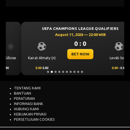
UEFA CHAMPIONS LEAGUE QUALIFIERS
August 11, 2026 — 22:00 WIB
0 : 0
Previous
Next
BET NOW
Kairat Almaty (n)
Levski Sofia
0.00
0.82
0.00
-0.94
TENTANG KAMI
BANTUAN
PERATURAN
INFORMASI BANK
HUBUNGI KAMI
KEBIJAKAN PRIVASI
PERSETUJUAN COOKIES