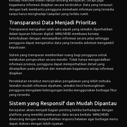
Konsep real-time bukan hanya tentang kecepatan, tetapi juga
bagaimana informasi disajikan secara terstruktur. Data yang tersusun
dengan baik membantu pengguna memahami informasi yang tersedia
tanpa harus menghadapi tampilan yang terlalu rumit.
Transparansi Data Menjadi Prioritas
Transparansi merupakan salah satu aspek yang semakin diperhatikan
dalam layanan hiburan digital. WINLIVE4D membawa konsep
keterbukaan dengan menampilkan informasi secara jelas sehingga
pengguna dapat mengetahui data yang tersedia sebelum mengambil
keputusan.
Sistem yang transparan memberikan ruang bagi pengguna untuk
melakukan pengecekan secara mandiri. Tidak hanya mengandalkan
informasi promosi, pengguna dapat memperhatikan detail yang
ditampilkan pada platform dan memahami bagaimana setiap informasi
disajikan.
Pendekatan tersebut menciptakan pengalaman yang lebih terbuka.
Semakin mudah informasi dipahami, semakin kecil kemungkinan
pengguna mengalami kebingungan ketika menggunakan berbagai fitur
yang tersedia.
Sistem yang Responsif dan Mudah Dipantau
Kecepatan akses menjadi bagian penting ketika berhadapan dengan
platform yang memiliki pembaruan data secara berkala.
WINLIVE4D
dirancang dengan memperhatikan respons halaman agar berbagai menu
dapat diakses dengan lebih nyaman.