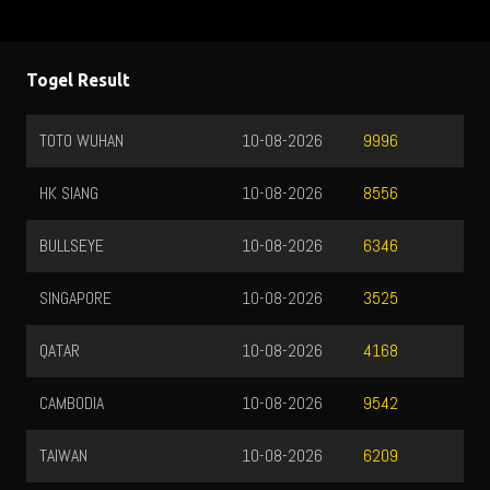
Togel Result
TOTO MACAU0000
10-08-2026
7107
TOTO MACAU1300
10-08-2026
2008
TOTO MACAU1600
10-08-2026
4471
TOTO MACAU1900
10-08-2026
4425
TOTO MACAU2200
09-08-2026
3916
TOTO MACAU2300
09-08-2026
8421