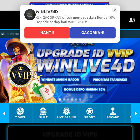
×
WINLIVE4D
Klik GACORKAN untuk mendapatkan Bonus 10%
Deposit setiap hari WINLIVE4D!
NANTI!
GACORKAN!
O DEPOSIT HARIAN 10% SETIAP HARI HANYA DI WHATSAPP ADMIN WINLIVE4D
HALLO BO
TOGEL
SLOT
LIVE CASINO
SPORT
ARCADE
SABU
UPGRADE ID VIP!!