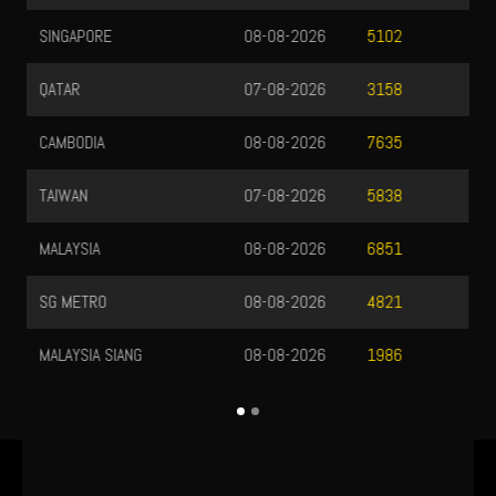
TOTO MACAU1900
07-08-2026
2
6303
TOTO MACAU2200
07-08-2026
8
9178
TOTO MACAU2300
07-08-2026
5
9141
8
1
1
6