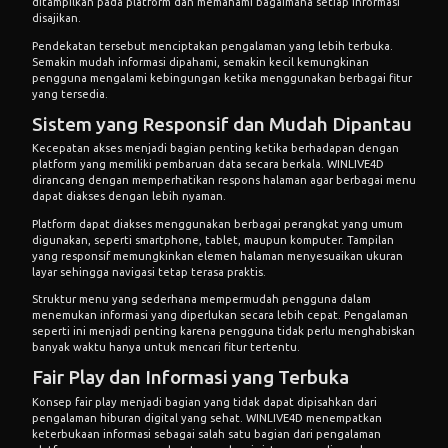
ditampilkan pada platform dan memahami bagaimana setiap informasi
disajikan.
Pendekatan tersebut menciptakan pengalaman yang lebih terbuka.
Semakin mudah informasi dipahami, semakin kecil kemungkinan
pengguna mengalami kebingungan ketika menggunakan berbagai fitur
yang tersedia.
Sistem yang Responsif dan Mudah Dipantau
Kecepatan akses menjadi bagian penting ketika berhadapan dengan
platform yang memiliki pembaruan data secara berkala.
WINLIVE4D
dirancang dengan memperhatikan respons halaman agar berbagai menu
dapat diakses dengan lebih nyaman.
Platform dapat diakses menggunakan berbagai perangkat yang umum
digunakan, seperti smartphone, tablet, maupun komputer. Tampilan
yang responsif memungkinkan elemen halaman menyesuaikan ukuran
layar sehingga navigasi tetap terasa praktis.
Struktur menu yang sederhana mempermudah pengguna dalam
menemukan informasi yang diperlukan secara lebih cepat. Pengalaman
seperti ini menjadi penting karena pengguna tidak perlu menghabiskan
banyak waktu hanya untuk mencari fitur tertentu.
Fair Play dan Informasi yang Terbuka
Konsep fair play menjadi bagian yang tidak dapat dipisahkan dari
pengalaman hiburan digital yang sehat. WINLIVE4D menempatkan
keterbukaan informasi sebagai salah satu bagian dari pengalaman