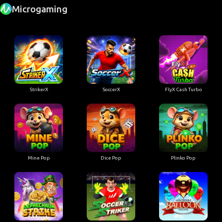
Microgaming
StrikerX
SoccerX
FlyX Cash Turbo
Mine Pop
Dice Pop
Plinko Pop