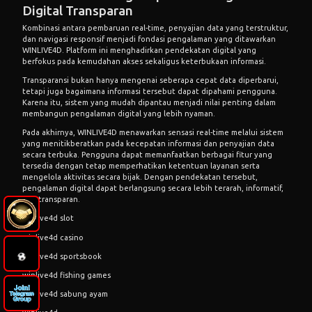
Digital Transparan
Kombinasi antara pembaruan real-time, penyajian data yang terstruktur,
dan navigasi responsif menjadi fondasi pengalaman yang ditawarkan
WINLIVE4D. Platform ini menghadirkan pendekatan digital yang
berfokus pada kemudahan akses sekaligus keterbukaan informasi.
Transparansi bukan hanya mengenai seberapa cepat data diperbarui,
tetapi juga bagaimana informasi tersebut dapat dipahami pengguna.
Karena itu, sistem yang mudah dipantau menjadi nilai penting dalam
membangun pengalaman digital yang lebih nyaman.
Pada akhirnya,
WINLIVE4D
menawarkan sensasi real-time melalui sistem
yang menitikberatkan pada kecepatan informasi dan penyajian data
secara terbuka. Pengguna dapat memanfaatkan berbagai fitur yang
tersedia dengan tetap memperhatikan ketentuan layanan serta
mengelola aktivitas secara bijak. Dengan pendekatan tersebut,
pengalaman digital dapat berlangsung secara lebih terarah, informatif,
dan transparan.
winlive4d slot
winlive4d casino
winlive4d sportsbook
winlive4d fishing games
winlive4d sabung ayam