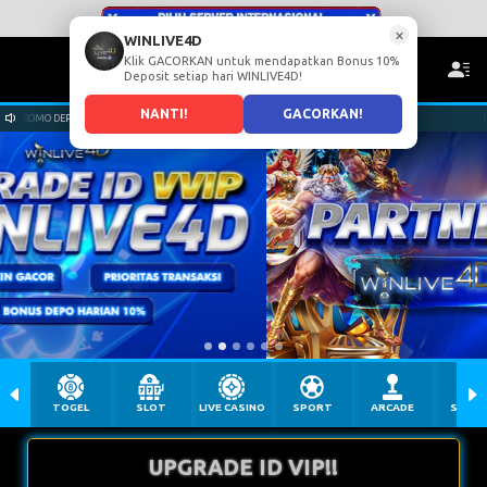
×
WINLIVE4D
Klik GACORKAN untuk mendapatkan Bonus 10%
Deposit setiap hari WINLIVE4D!
NANTI!
GACORKAN!
POSIT HARIAN 10% SETIAP HARI HANYA DI WHATSAPP ADMIN WINLIVE4D
HALLO BOSKU 
TOGEL
SLOT
LIVE CASINO
SPORT
ARCADE
SABU
UPGRADE ID VIP!!