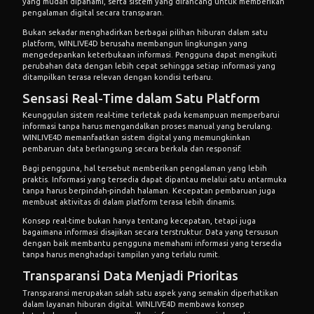
yang mudah dipahami, serta sistem yang dirancang untuk memberikan
pengalaman digital secara transparan.
Bukan sekadar menghadirkan berbagai pilihan hiburan dalam satu
platform, WINLIVE4D berusaha membangun lingkungan yang
mengedepankan keterbukaan informasi. Pengguna dapat mengikuti
perubahan data dengan lebih cepat sehingga setiap informasi yang
ditampilkan terasa relevan dengan kondisi terbaru.
Sensasi Real-Time dalam Satu Platform
Keunggulan sistem real-time terletak pada kemampuan memperbarui
informasi tanpa harus mengandalkan proses manual yang berulang.
WINLIVE4D memanfaatkan sistem digital yang memungkinkan
pembaruan data berlangsung secara berkala dan responsif.
Bagi pengguna, hal tersebut memberikan pengalaman yang lebih
praktis. Informasi yang tersedia dapat dipantau melalui satu antarmuka
tanpa harus berpindah-pindah halaman. Kecepatan pembaruan juga
membuat aktivitas di dalam platform terasa lebih dinamis.
Konsep real-time bukan hanya tentang kecepatan, tetapi juga
bagaimana informasi disajikan secara terstruktur. Data yang tersusun
dengan baik membantu pengguna memahami informasi yang tersedia
tanpa harus menghadapi tampilan yang terlalu rumit.
Transparansi Data Menjadi Prioritas
Transparansi merupakan salah satu aspek yang semakin diperhatikan
dalam layanan hiburan digital. WINLIVE4D membawa konsep