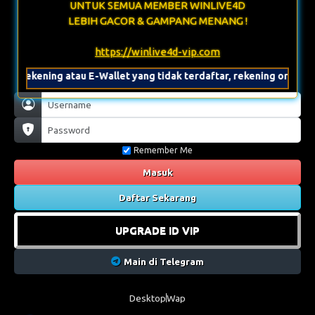
UNTUK SEMUA MEMBER WINLIVE4D
LEBIH GACOR & GAMPANG MENANG !
https://winlive4d-vip.com
g atau E-Wallet yang tidak terdaftar, rekening orang lain / agen
Remember Me
Masuk
Daftar Sekarang
UPGRADE ID VIP
Main di Telegram
Desktop
Wap