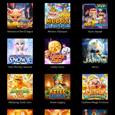
Advent of the Dragon
Mobox Olympia
Apes Squad
Into The Fay: Snowie
Lucky Coins
Jarvis
Mahjong Gold: Lion
Aztec Legacy
CaiShen Mega Fortune