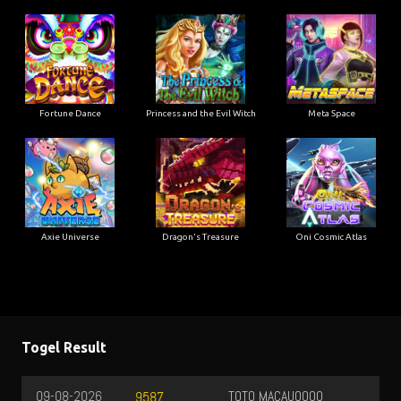
Fortune Dance
Princess and the Evil Witch
Meta Space
Axie Universe
Dragon's Treasure
Oni Cosmic Atlas
Togel Result
TOTO MACAU0000
09-08-2026
5131