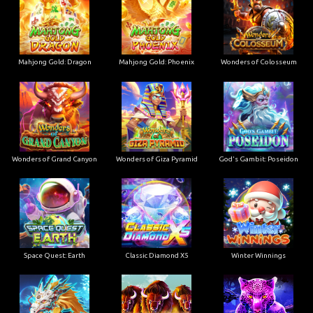
Mahjong Gold: Dragon
Mahjong Gold: Phoenix
Wonders of Colosseum
Wonders of Grand Canyon
Wonders of Giza Pyramid
God's Gambit: Poseidon
Space Quest: Earth
Classic Diamond X5
Winter Winnings