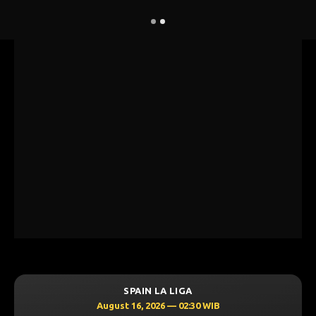
SPAIN LA LIGA
August 16, 2026 — 02:30 WIB