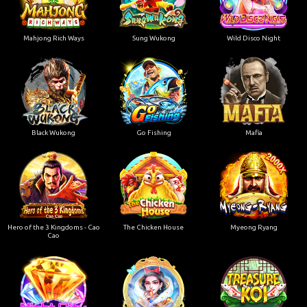
Mahjong Rich Ways
Sung Wukong
Wild Disco Night
Black Wukong
Go Fishing
Mafia
Hero of the 3 Kingdoms - Cao
The Chicken House
Myeong Ryang
Cao