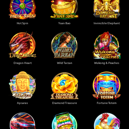
Hot Spin
Yuan Bao
Invincible Elephant
Dragon Heart
Wild Tarzan
Wukong & Peaches
Apsaras
Diamond Treasure
Fortune Totem