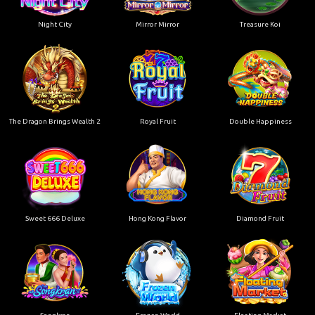
Night City
Mirror Mirror
Treasure Koi
The Dragon Brings Wealth 2
Royal Fruit
Double Happiness
Sweet 666 Deluxe
Hong Kong Flavor
Diamond Fruit