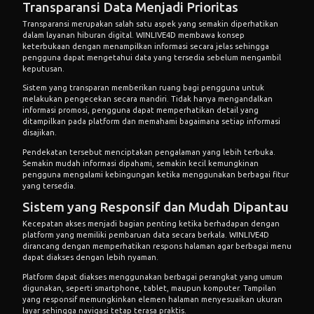
Transparansi Data Menjadi Prioritas
Transparansi merupakan salah satu aspek yang semakin diperhatikan
dalam layanan hiburan digital. WINLIVE4D membawa konsep
keterbukaan dengan menampilkan informasi secara jelas sehingga
pengguna dapat mengetahui data yang tersedia sebelum mengambil
keputusan.
Sistem yang transparan memberikan ruang bagi pengguna untuk
melakukan pengecekan secara mandiri. Tidak hanya mengandalkan
informasi promosi, pengguna dapat memperhatikan detail yang
ditampilkan pada platform dan memahami bagaimana setiap informasi
disajikan.
Pendekatan tersebut menciptakan pengalaman yang lebih terbuka.
Semakin mudah informasi dipahami, semakin kecil kemungkinan
pengguna mengalami kebingungan ketika menggunakan berbagai fitur
yang tersedia.
Sistem yang Responsif dan Mudah Dipantau
Kecepatan akses menjadi bagian penting ketika berhadapan dengan
platform yang memiliki pembaruan data secara berkala.
WINLIVE4D
dirancang dengan memperhatikan respons halaman agar berbagai menu
dapat diakses dengan lebih nyaman.
Platform dapat diakses menggunakan berbagai perangkat yang umum
digunakan, seperti smartphone, tablet, maupun komputer. Tampilan
yang responsif memungkinkan elemen halaman menyesuaikan ukuran
layar sehingga navigasi tetap terasa praktis.