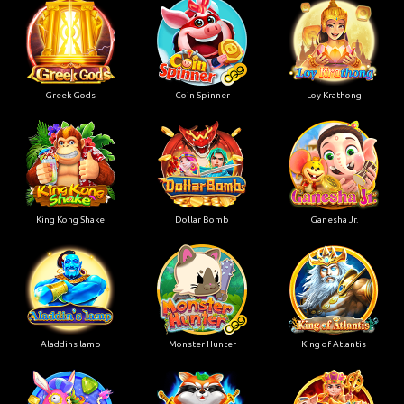
Greek Gods
Coin Spinner
Loy Krathong
King Kong Shake
Dollar Bomb
Ganesha Jr.
Aladdins lamp
Monster Hunter
King of Atlantis