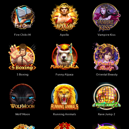
Fire Chibi M
Apollo
Vampire Kiss
5 Boxing
Funny Alpaca
Oriental Beauty
Wolf Moon
Running Animals
Rave Jump 2