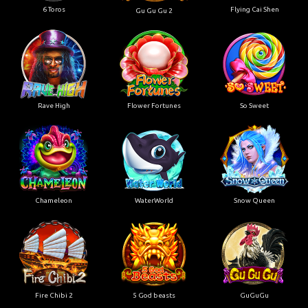
6 Toros
Flying Cai Shen
Gu Gu Gu 2
Rave High
Flower Fortunes
So Sweet
Chameleon
WaterWorld
Snow Queen
Fire Chibi 2
5 God beasts
GuGuGu