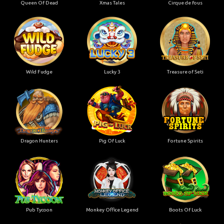
Queen Of Dead
Xmas Tales
Cirque de fous
Wild Fudge
Lucky 3
Treasure of Seti
Dragon Hunters
Pig Of Luck
Fortune Spirits
Pub Tycoon
Monkey Office Legend
Boots Of Luck