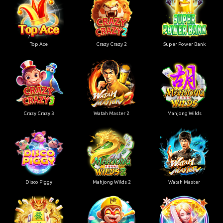
Top Ace
Crazy Crazy 2
Super Power Bank
Crazy Crazy 3
Watah Master 2
Mahjong Wilds
Disco Piggy
Mahjong Wilds 2
Watah Master