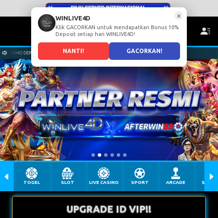
×
WINLIVE4D
Klik GACORKAN untuk mendapatkan Bonus 10%
Deposit setiap hari WINLIVE4D!
NANTI!
GACORKAN!
% SETIAP HARI HANYA DI WHATSAPP ADMIN WINLIVE4D
HALLO BOSKU ! DAPATKAN PROM
TOGEL
SLOT
LIVE CASINO
SPORT
ARCADE
SABU
UPGRADE ID VIP!!