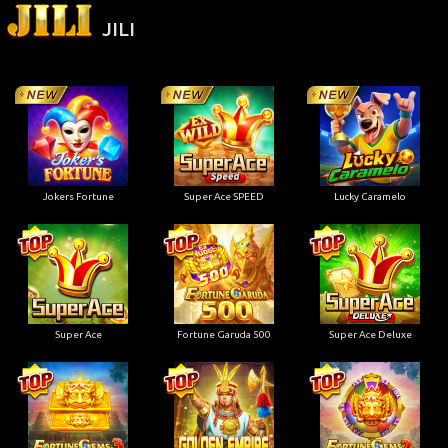
JILI
Jokers Fortune
Super Ace SPEED
Lucky Caramelo
Super Ace
Fortune Garuda 500
Super Ace Deluxe