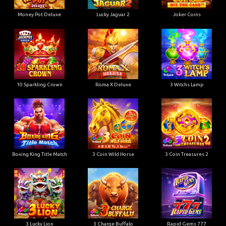
Money Pot Deluxe
Lucky Jaguar 2
Joker Coins
10 Sparkling Crown
Roma X Deluxe
3 Witchs Lamp
Boxing King Title Match
3 Coin Wild Horse
3 Coin Treasures 2
3 Lucky Lion
3 Charge Buffalo
Rapid Gems 777