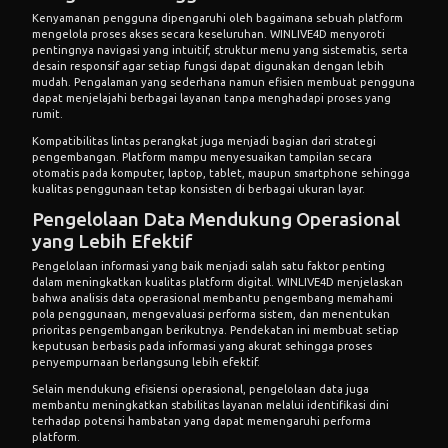
Kenyamanan pengguna dipengaruhi oleh bagaimana sebuah platform
mengelola proses akses secara keseluruhan.
WINLIVE4D
menyoroti
pentingnya navigasi yang intuitif, struktur menu yang sistematis, serta
desain responsif agar setiap fungsi dapat digunakan dengan lebih
mudah. Pengalaman yang sederhana namun efisien membuat pengguna
dapat menjelajahi berbagai layanan tanpa menghadapi proses yang
rumit.
Kompatibilitas lintas perangkat juga menjadi bagian dari strategi
pengembangan. Platform mampu menyesuaikan tampilan secara
otomatis pada komputer, laptop, tablet, maupun smartphone sehingga
kualitas penggunaan tetap konsisten di berbagai ukuran layar.
Pengelolaan Data Mendukung Operasional
yang Lebih Efektif
Pengelolaan informasi yang baik menjadi salah satu faktor penting
dalam meningkatkan kualitas platform digital. WINLIVE4D menjelaskan
bahwa analisis data operasional membantu pengembang memahami
pola penggunaan, mengevaluasi performa sistem, dan menentukan
prioritas pengembangan berikutnya. Pendekatan ini membuat setiap
keputusan berbasis pada informasi yang akurat sehingga proses
penyempurnaan berlangsung lebih efektif.
Selain mendukung efisiensi operasional, pengelolaan data juga
membantu meningkatkan stabilitas layanan melalui identifikasi dini
terhadap potensi hambatan yang dapat memengaruhi performa
platform.