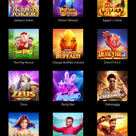
Jackpot Joker
Potion Wizard
Egypt's Glow
The Pig House
Charge Buffalo Ascent
Devil Fire 2
Zeus
Party Star
Dabanggg