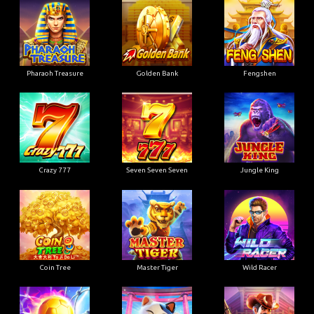
Pharaoh Treasure
Golden Bank
Fengshen
Crazy 777
Seven Seven Seven
Jungle King
Coin Tree
Master Tiger
Wild Racer