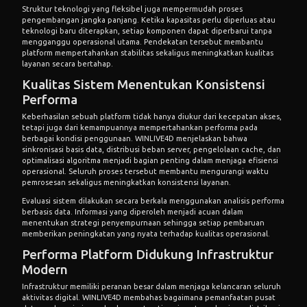
Struktur teknologi yang fleksibel juga mempermudah proses
pengembangan jangka panjang. Ketika kapasitas perlu diperluas atau
teknologi baru diterapkan, setiap komponen dapat diperbarui tanpa
mengganggu operasional utama. Pendekatan tersebut membantu
platform mempertahankan stabilitas sekaligus meningkatkan kualitas
layanan secara bertahap.
Kualitas Sistem Menentukan Konsistensi
Performa
Keberhasilan sebuah platform tidak hanya diukur dari kecepatan akses,
tetapi juga dari kemampuannya mempertahankan performa pada
berbagai kondisi penggunaan.
WINLIVE4D
menjelaskan bahwa
sinkronisasi basis data, distribusi beban server, pengelolaan cache, dan
optimalisasi algoritma menjadi bagian penting dalam menjaga efisiensi
operasional. Seluruh proses tersebut membantu mengurangi waktu
pemrosesan sekaligus meningkatkan konsistensi layanan.
Evaluasi sistem dilakukan secara berkala menggunakan analisis performa
berbasis data. Informasi yang diperoleh menjadi acuan dalam
menentukan strategi penyempurnaan sehingga setiap pembaruan
memberikan peningkatan yang nyata terhadap kualitas operasional.
Performa Platform Didukung Infrastruktur
Modern
Infrastruktur memiliki peranan besar dalam menjaga kelancaran seluruh
aktivitas digital. WINLIVE4D membahas bagaimana pemanfaatan pusat