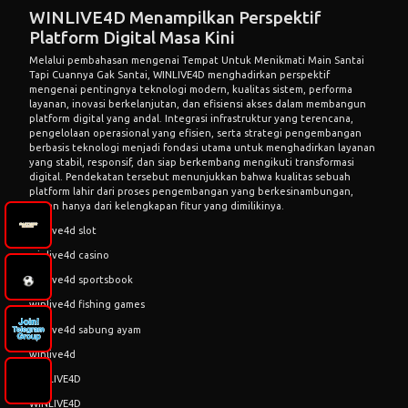
WINLIVE4D Menampilkan Perspektif
Platform Digital Masa Kini
Melalui pembahasan mengenai Tempat Untuk Menikmati Main Santai
Tapi Cuannya Gak Santai,
WINLIVE4D
menghadirkan perspektif
mengenai pentingnya teknologi modern, kualitas sistem, performa
layanan, inovasi berkelanjutan, dan efisiensi akses dalam membangun
platform digital yang andal. Integrasi infrastruktur yang terencana,
pengelolaan operasional yang efisien, serta strategi pengembangan
berbasis teknologi menjadi fondasi utama untuk menghadirkan layanan
yang stabil, responsif, dan siap berkembang mengikuti transformasi
digital. Pendekatan tersebut menunjukkan bahwa kualitas sebuah
platform lahir dari proses pengembangan yang berkesinambungan,
bukan hanya dari kelengkapan fitur yang dimilikinya.
winlive4d slot
winlive4d casino
winlive4d sportsbook
winlive4d fishing games
winlive4d sabung ayam
winlive4d
WINLIVE4D
WINLIVE4D