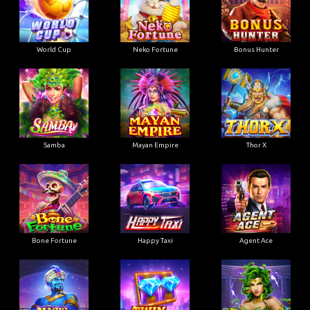
World Cup
Neko Fortune
Bonus Hunter
Samba
Mayan Empire
Thor X
Bone Fortune
Happy Taxi
Agent Ace