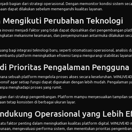
njadi bagian dari strategi operasional. Dengan memonitor kondisi sistem se
usa*** | Withdraw:
Rp.2,535,000
naan dapat dilakukan sebelum memengaruhi kualitas layanan.
n Mengikuti Perubahan Teknologi
patri*** | Withdraw:
Rp.760,000
ga inovasi menjadi faktor yang tidak dapat dipisahkan dari pengembangan p
nad*** | Withdraw:
Rp.2,765,000
eningkatan mekanisme keamanan, dan penyempurnaan antarmuka dilakukan seca
van*** | Withdraw:
Rp.2,475,000
ng bagi integrasi teknologi baru, seperti otomatisasi operasional, analisis da
membantu platform meningkatkan efisiensi tanpa mengurangi stabilitas layana
usa*** | Withdraw:
Rp.3,960,000
adi Prioritas Pengalaman Pengguna
ana sebuah platform mengelola proses akses secara keseluruhan.
WINLIVE4
raj*** | Withdraw:
Rp.995,000
esponsif agar setiap fungsi dapat digunakan dengan lebih mudah. Pengalaman
tanpa menghadapi proses yang rumit.
novit***ri | Withdraw:
Rp.1,480,000
bagian dari strategi pengembangan. Platform mampu menyesuaikan tampilan se
n tetap konsisten di berbagai ukuran layar.
sil*** | Withdraw:
Rp.3,795,000
ndukung Operasional yang Lebih Ef
jam*** | Withdraw:
Rp.1,500,000
satu faktor penting dalam meningkatkan kualitas platform digital. WINLIVE4D 
an, mengevaluasi performa sistem, dan menentukan prioritas pengembanga