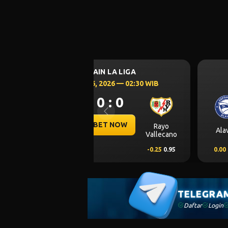
UEFA CHAMPIONS LEAGUE QUALIF
August 12, 2026 — 01:30 WIB
0 : 0
Previous
BET NOW
SK Sturm
Fener
Graz
-0.5
0.95
0.5
0
TELEGRA
Daftar
Login