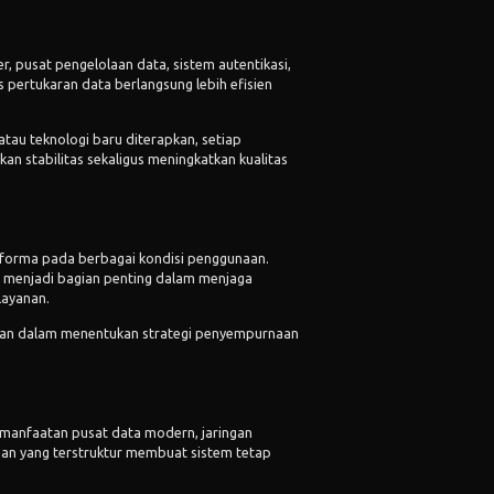
Rp.11,040,000
r, pusat pengelolaan data, sistem autentikasi,
Rp.9,330,000
 pertukaran data berlangsung lebih efisien
Rp.9,930,000
tau teknologi baru diterapkan, setiap
stabilitas sekaligus meningkatkan kualitas
Rp.11,880,000
Rp.4,680,000
rforma pada berbagai kondisi penggunaan.
ma menjadi bagian penting dalam menjaga
layanan.
Rp.11,700,000
acuan dalam menentukan strategi penyempurnaan
Rp.10,430,000
Rp.13,280,000
emanfaatan pusat data modern, jaringan
aan yang terstruktur membuat sistem tetap
Rp.5,800,000