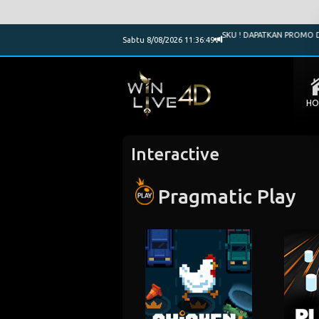
HALLO BOSKU ! DAPATKAN PROMO DEPOSIT HA
Sabtu 8/08/2026 11:36:50
HO
Interactive
Pragmatic Play