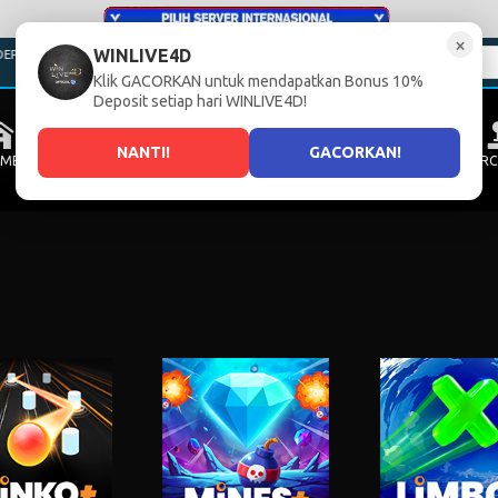
×
WINLIVE4D
RIAN 10% SETIAP HARI HANYA DI WHATSAPP ADMIN WINLIVE4D
HALLO
Klik GACORKAN untuk mendapatkan Bonus 10%
Deposit setiap hari WINLIVE4D!
NANTI!
GACORKAN!
ME
TOGEL
SLOT
LIVE CASINO
SPORT
SABUNG
ARC