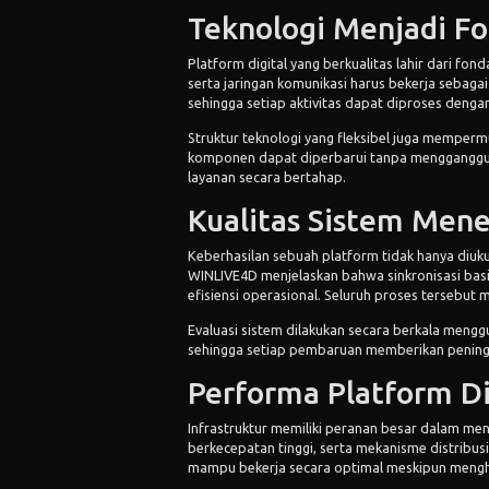
Teknologi Menjadi F
oktav***i | Deposit:
Platform digital yang berkualitas lahir dari fo
sab*** | Deposit:
serta jaringan komunikasi harus bekerja sebaga
sehingga setiap aktivitas dapat diproses dengan
iswah***i | Deposit:
Struktur teknologi yang fleksibel juga memperm
komponen dapat diperbarui tanpa mengganggu 
layanan secara bertahap.
kama*** | Deposit:
Kualitas Sistem Mene
maya***i | Deposit:
Keberhasilan sebuah platform tidak hanya diu
WINLIVE4D
menjelaskan bahwa sinkronisasi basi
sil*** | Deposit:
efisiensi operasional. Seluruh proses tersebu
Evaluasi sistem dilakukan secara berkala meng
sit*** | Deposit:
sehingga setiap pembaruan memberikan peningk
Performa Platform D
raj*** | Deposit:
Infrastruktur memiliki peranan besar dalam me
berkecepatan tinggi, serta mekanisme distrib
int*** | Deposit:
mampu bekerja secara optimal meskipun mengha