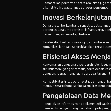
Pemantauan performa secara real-time juga me
harj*** | Deposit:
dikenali lebih awal sehingga proses penyempur
Inovasi Berkelanjuta
bana*** | Deposit:
Dunia digital berkembang sangat cepat sehing
rah*** | Deposit:
perangkat lunak, modernisasi infrastruktur, p
perkembangan teknologi terbaru.
novit***ri | Deposit:
Pendekatan berbasis inovasi juga memberikan rua
komunikasi jaringan. Seluruh langkah tersebut 
mut*** | Deposit:
Efisiensi Akses Menj
Kenyamanan pengguna dipengaruhi oleh bagaim
tam*** | Deposit:
struktur menu yang sistematis, serta desain r
pengguna dapat menjelajahi berbagai layanan 
cin*** | Deposit:
Kompatibilitas lintas perangkat juga menjadi 
maupun smartphone sehingga kualitas penggunaa
nar*** | Deposit:
Pengelolaan Data Me
ver*** | Deposit:
Pengelolaan informasi yang baik menjadi salah 
membantu pengembang memahami pola pengguna