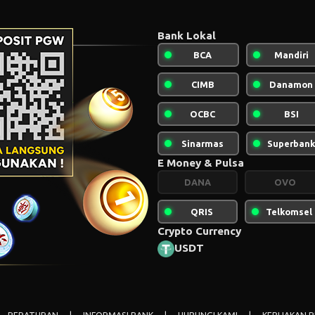
sito***l | Withdraw:
Rp.2,575,000
Bank Lokal
dim*** | Withdraw:
BCA
Mandiri
Rp.2,490,000
CIMB
Danamon
harj*** | Withdraw:
Rp.1,915,000
OCBC
BSI
par*** | Withdraw:
Rp.3,890,000
Sinarmas
Superbank
sit*** | Withdraw:
Rp.2,915,000
E Money & Pulsa
DANA
OVO
koko***u | Withdraw:
Rp.1,655,000
QRIS
Telkomsel
dama*** | Withdraw:
Crypto Currency
Rp.1,585,000
USDT
mut*** | Withdraw:
Rp.1,070,000
int*** | Withdraw:
Rp.2,180,000