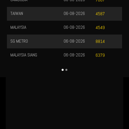
06-08-2026
4587
06-08-2026
4549
06-08-2026
8814
NG
06-08-2026
6379