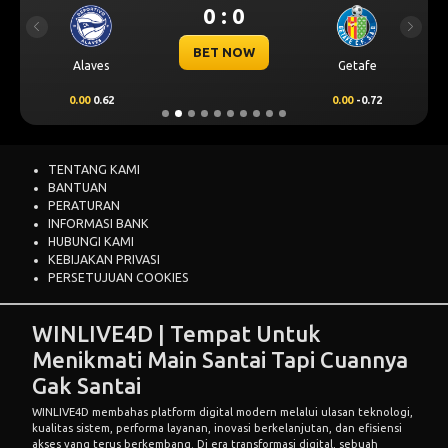
0 : 0
Previous
Next
BET NOW
Alaves
Getafe
0.00
0.62
0.00
-0.72
TENTANG KAMI
BANTUAN
PERATURAN
INFORMASI BANK
HUBUNGI KAMI
KEBIJAKAN PRIVASI
PERSETUJUAN COOKIES
WINLIVE4D | Tempat Untuk
Menikmati Main Santai Tapi Cuannya
Gak Santai
WINLIVE4D
membahas platform digital modern melalui ulasan teknologi,
kualitas sistem, performa layanan, inovasi berkelanjutan, dan efisiensi
akses yang terus berkembang. Di era transformasi digital, sebuah