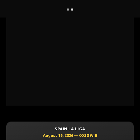
SPAIN LA LIGA
August 16, 2026 — 00:30 WIB