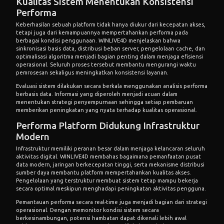
Kualitas Sistem Menentukan Konsistensi
Performa
Keberhasilan sebuah platform tidak hanya diukur dari kecepatan akses,
tetapi juga dari kemampuannya mempertahankan performa pada
berbagai kondisi penggunaan.
WINLIVE4D
menjelaskan bahwa
sinkronisasi basis data, distribusi beban server, pengelolaan cache, dan
optimalisasi algoritma menjadi bagian penting dalam menjaga efisiensi
operasional. Seluruh proses tersebut membantu mengurangi waktu
pemrosesan sekaligus meningkatkan konsistensi layanan.
Evaluasi sistem dilakukan secara berkala menggunakan analisis performa
berbasis data. Informasi yang diperoleh menjadi acuan dalam
menentukan strategi penyempurnaan sehingga setiap pembaruan
memberikan peningkatan yang nyata terhadap kualitas operasional.
Performa Platform Didukung Infrastruktur
Modern
Infrastruktur memiliki peranan besar dalam menjaga kelancaran seluruh
aktivitas digital. WINLIVE4D membahas bagaimana pemanfaatan pusat
data modern, jaringan berkecepatan tinggi, serta mekanisme distribusi
sumber daya membantu platform mempertahankan kualitas akses.
Pengelolaan yang terstruktur membuat sistem tetap mampu bekerja
secara optimal meskipun menghadapi peningkatan aktivitas pengguna.
Pemantauan performa secara real-time juga menjadi bagian dari strategi
operasional. Dengan memonitor kondisi sistem secara
berkesinambungan, potensi hambatan dapat dikenali lebih awal