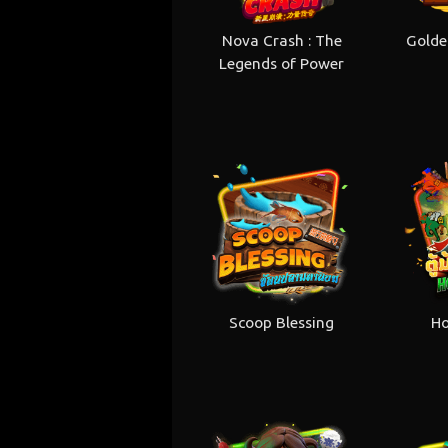
Nova Crash : The
Golde
Legends of Power
Scoop Blessing
Ho