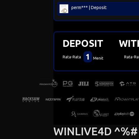
alm*** | Deposit:
novit***ri | Deposit:
rah*** | Deposit:
DEPOSIT
WI
usa*** | Deposit:
1
Rata-Rata
Rata-Ra
Menit
gila*** | Deposit:
kama*** | Deposit:
anggr***an | Deposit:
cin*** | Deposit:
WINLIVE4D ^%# S
harj*** | Deposit: