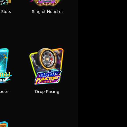
 Slots
Ring of Hopeful
ooter
Drop Racing