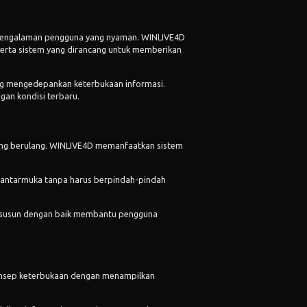
Rp.2,070,000
n pengalaman pengguna yang nyaman.
WINLIVE4D
Rp.11,740,000
erta sistem yang dirancang untuk memberikan
Rp.10,870,000
ng mengedepankan keterbukaan informasi.
gan kondisi terbaru.
Rp.8,210,000
ang berulang. WINLIVE4D memanfaatkan sistem
Rp.13,840,000
tu antarmuka tanpa harus berpindah-pindah
Rp.7,230,000
 tersusun dengan baik membantu pengguna
Rp.10,610,000
Rp.3,250,000
konsep keterbukaan dengan menampilkan
Rp.13,130,000